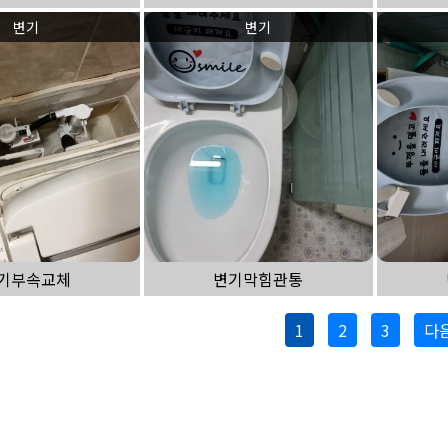
변기
변기
기부속교체
변기막힘관통
1
2
3
다