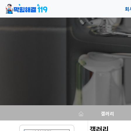
회
공
오
갤러리
갤러리