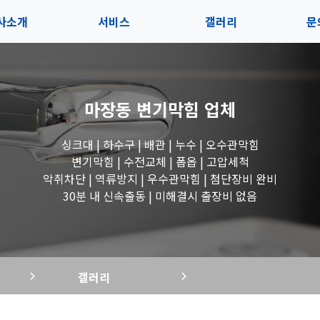
사소개
서비스
갤러리
문
인사말
서비스
전체보기
상
마장동 변기막힘
업체
지사항
블로그
수도꼭지 작업
고
싱크대 | 하수구 | 배관 | 누수 | 오수관막힘
시는길
세면대 작업
변기막힘 | 수전교체 | 폽옵 | 고압세척
악취차단 | 역류방지 | 우수관막힘 | 첨단장비 완비
변기 작업
30분 내 신속출동 | 미해결시 출장비 없음
욕조 작업
갤러리
싱크대 작업