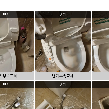
하수구 작업
변기
변기
기부속교체
변기부속교체
변기
변기